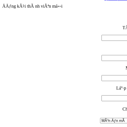
ÄÄƒng kÃ½ thÃ nh viÃªn má»›i
TÃ
Láº·p 
Ch