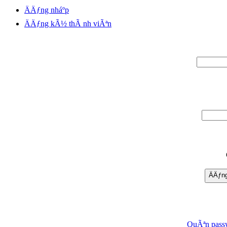
ÄÄƒng nháº­p
ÄÄƒng kÃ½ thÃ nh viÃªn
ÄÄƒng
QuÃªn pass