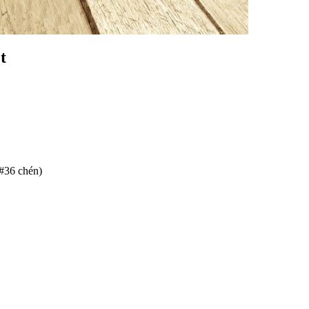
t
#36 chén)