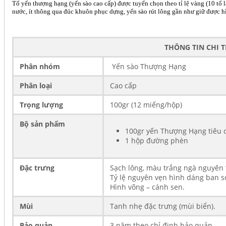
Tổ yến thượng hạng (yến sào cao cấp) được tuyển chọn theo tỉ lệ vàng (10 tổ 
nước, ít thông qua đúc khuôn phục dựng, yến sào rút lông gần như giữ được hì
THÔNG TIN CHI 
Phân nhóm
Yến sào Thượng Hạng
Phân loại
Cao cấp
Trọng lượng
100gr (12 miếng/hộp)
Bộ sản phẩ
m
100gr yến Thượng Hạng tiêu 
1 hộp đường phèn
Đặc trưng
Sạch lông, màu trắng ngà nguyên t
Tỷ lệ nguyên vẹn hình dáng ban s
Hình võng – cánh sen.
Mùi
Tanh nhẹ đặc trưng (mùi biển).
Bảo quản
3 năm theo chỉ định bảo quản