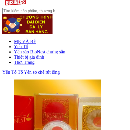
MẸ VÀ BÉ
Yến Tổ
Yến sào BioNest chưng sẵn
Thiết bị gia đình
Thời Trang
Yến Tổ
Tổ Yến sơ chế rút lông