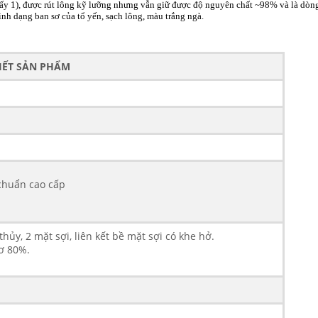
lấy 1), được rút lông kỹ lưỡng nhưng vẫn giữ được độ nguyên chất ~98% và là dòng
nh dạng ban sơ của tổ yến, sạch lông, màu trắng ngà.
TIẾT SẢN PHẨM
chuẩn cao cấp
hủy, 2 mặt sợi,
liên kết bề mặt sợi có khe hở.
ơ 80%.