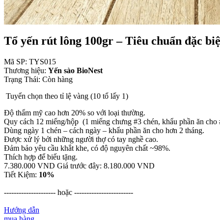
Tổ yến rút lông 100gr – Tiêu chuẩn đặc biệ
Mã SP: TYS015
Thương hiệu:
Yến sào BioNest
Trạng Thái:
Còn hàng
Tuyển chọn theo tỉ lệ vàng (10 tổ lấy 1)
Độ thẩm mỹ cao hơn 20% so với loại thường.
Quy cách 12 miếng/hộp (1 miếng chưng #3 chén, khẩu phần ăn cho 
Dùng ngày 1 chén – cách ngày – khẩu phần ăn cho hơn 2 tháng.
Được xử lý bởi những người thợ có tay nghề cao.
Đảm bảo yêu cầu khắt khe, có độ nguyên chất ~98%.
Thích hợp để biếu tặng.
7.380.000 VND
Giá trước đây:
8.180.000 VND
Tiết Kiệm:
10%
--------------------- hoặc ------------------------
Hướng dẫn
mua hàng