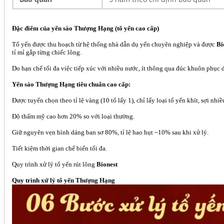
Đặc điểm của yến sào Thượng Hạng (tổ yến cao cấp)
Tổ yến được thu hoạch từ hệ thống nhà dẫn dụ yến chuyên nghiệp và được
Bi
tỉ mỉ gắp từng chiếc lông.
Do hạn chế tối đa việc tiếp xúc với nhiều nước, ít thông qua đúc khuôn phục d
Yến sào Thượng Hạng tiêu chuẩn cao cấp:
Được tuyển chọn theo tỉ lệ vàng (10 tổ lấy 1), chỉ lấy loại tổ yến khít, sợi nhiề
Độ thẩm mỹ cao hơn 20% so với loại thường.
Giữ nguyên vẹn hình dáng ban sơ 80%, tỉ lệ hao hụt ~10% sau khi xử lý.
Tiết kiệm thời gian chế biến tối đa.
Quy trình xử lý tổ yến rút lông
Bionest
Quy trình xử lý tổ yến Thượng Hạng