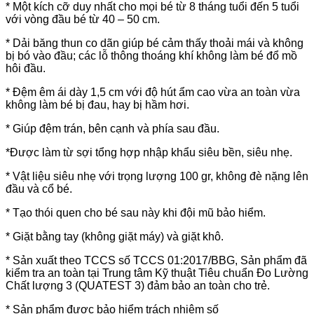
* Một kích cỡ duy nhất cho mọi bé từ 8 tháng tuổi đến 5 tuổi
với vòng đầu bé từ 40 – 50 cm.
* Dải băng thun co dãn giúp bé cảm thấy thoải mái và không
bị bó vào đầu; các lỗ thông thoáng khí không làm bé đổ mồ
hôi đầu.
* Đệm êm ái dày 1,5 cm với độ hút ẩm cao vừa an toàn vừa
không làm bé bị đau, hay bị hầm hơi.
* Giúp đệm trán, bên cạnh và phía sau đầu.
*Được làm từ sợi tổng hợp nhập khẩu siêu bền, siêu nhẹ.
* Vật liệu siêu nhẹ với trọng lượng 100 gr, không đè nặng lên
đầu và cổ bé.
* Tạo thói quen cho bé sau này khi đội mũ bảo hiểm.
* Giặt bằng tay (không giặt máy) và giặt khô.
* Sản xuất theo TCCS số TCCS 01:2017/BBG, Sản phẩm đã
kiểm tra an toàn tại Trung tâm Kỹ thuật Tiêu chuẩn Đo Lường
Chất lượng 3 (QUATEST 3) đảm bảo an toàn cho trẻ.
* Sản phẩm được bảo hiểm trách nhiệm số