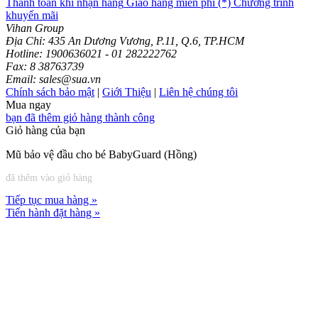
Thanh toán khi nhận hàng
Giao hàng miễn phí (*)
Chương trình
khuyến mãi
Vihan Group
Địa Chỉ: 435 An Dương Vương, P.11, Q.6, TP.HCM
Hotline: 1900636021 - 01 282222762
Fax: 8 38763739
Email: sales@sua.vn
Chính sách bảo mật
|
Giới Thiệu
|
Liên hệ chúng tôi
Mua ngay
bạn đã thêm giỏ hàng thành công
Giỏ hàng của bạn
Mũ bảo vệ đầu cho bé BabyGuard (Hồng)
đã thêm vào giỏ hàng
Tiếp tục mua hàng »
Tiến hành đặt hàng »