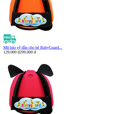
Mũ bảo vệ đầu cho bé BabyGuard...
129.000 đ
299.000 đ