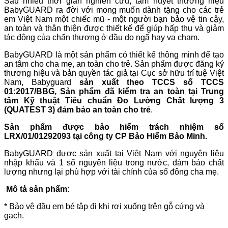
Sau nhiều thời gian nghiên cứu, tâm huyết thương hiệu
BabyGUARD ra đời với mong muốn dành tặng cho các trẻ
em Việt Nam một chiếc mũ - một người bạn bảo vệ tin cậy,
an toàn và thân thiện được thiết kế để giúp hấp thụ và giảm
tác động của chấn thương ở đầu do ngã hay va chạm.
BabyGUARD là một sản phẩm có thiết kế thông minh để tạo
an tâm cho cha mẹ, an toàn cho trẻ. Sản phẩm được đăng ký
thương hiệu và bản quyền tác giả tại Cục sở hữu trí tuệ Việt
Nam, Babyguard
sản xuất theo TCCS số TCCS
01:2017/BBG, Sản phẩm đã kiểm tra an toàn tại Trung
tâm Kỹ thuật Tiêu chuẩn Đo Lường Chất lượng 3
(QUATEST 3) đảm bảo an toàn cho trẻ
.
Sản phẩm được bảo hiểm trách nhiệm số
LRX/01/01292093 tại công ty CP Bảo Hiểm Bảo Minh.
BabyGUARD được sản xuất tại Việt Nam với nguyên liệu
nhập khẩu và 1 số nguyên liệu trong nước, đảm bảo chất
lượng nhưng lại phù hợp với tài chính của số đông cha mẹ.
Mô tả sản phẩm:
* Bảo vệ đầu em bé tập đi khi rơi xuống trên gỗ cứng và
gạch.