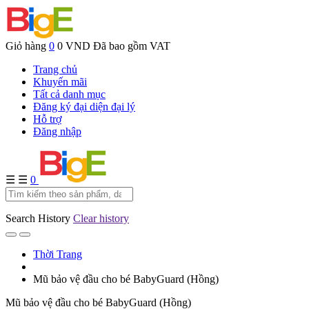
Giỏ hàng
0
0 VND
Đã bao gồm VAT
Trang chủ
Khuyến mãi
Tất cả danh mục
Đăng ký đại diện đại lý
Hỗ trợ
Đăng nhập
☰
☰
0
Search History
Clear history
Thời Trang
Mũ bảo vệ đầu cho bé BabyGuard (Hồng)
Mũ bảo vệ đầu cho bé BabyGuard (Hồng)